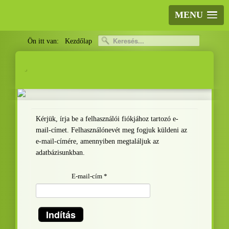
MENU
Ön itt van:
Kezdőlap
.
.
Kérjük, írja be a felhasználói fiókjához tartozó e-
mail-címet. Felhasználónevét meg fogjuk küldeni az
e-mail-címére, amennyiben megtaláljuk az
adatbázisunkban.
E-mail-cím
*
Indítás