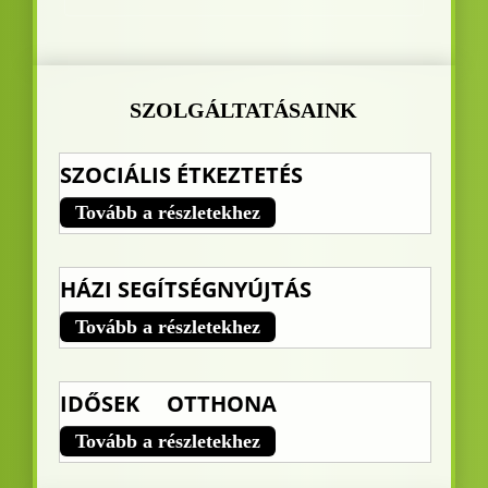
SZOLGÁLTATÁSAINK
SZOCIÁLIS ÉTKEZTETÉS
Image Link
Tovább a részletekhez
HÁZI SEGÍTSÉGNYÚJTÁS
Image Link
Tovább a részletekhez
IDŐSEK OTTHONA
Image Link
Tovább a részletekhez