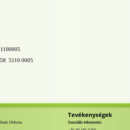
51100005
558 5110 0005
Tevékenységek
dősek Otthona
Szociális étkeztetés: