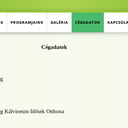
NK
PROGRAMJAINK
GALÉRIA
CÉGADATOK
KAPCSOL
Cégadatok
ég
ég Kálvineum Idősek Otthona