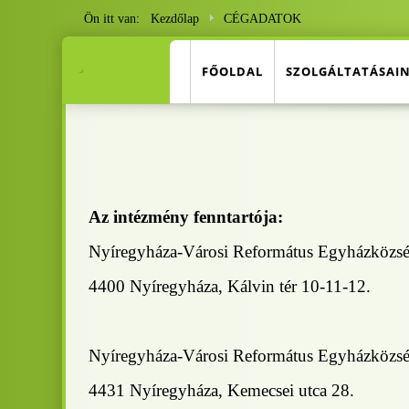
Ön itt van:
Kezdőlap
CÉGADATOK
.
FŐOLDAL
SZOLGÁLTATÁSAI
.
Az intézmény fenntartója:
Nyíregyháza-Városi Református Egyházközs
4400 Nyíregyháza, Kálvin tér 10-11-12.
Nyíregyháza-Városi Református Egyházközs
4431 Nyíregyháza, Kemecsei utca 28.