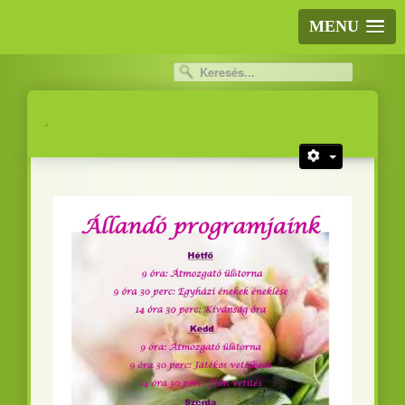
MENU
.
.