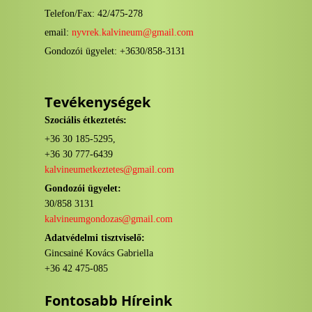
Telefon/Fax: 42/475-278
email:
nyvrek.kalvineum@gmail.com
Gondozói ügyelet: +3630/858-3131
Tevékenységek
Szociális étkeztetés:
+36 30 185-5295,
+36 30 777-6439
kalvineumetkeztetes@gmail.com
Gondozói ügyelet:
30/858 3131
kalvineumgondozas@gmail.com
Adatvédelmi tisztviselő:
Gincsainé Kovács Gabriella
+36 42 475-085
Fontosabb Híreink