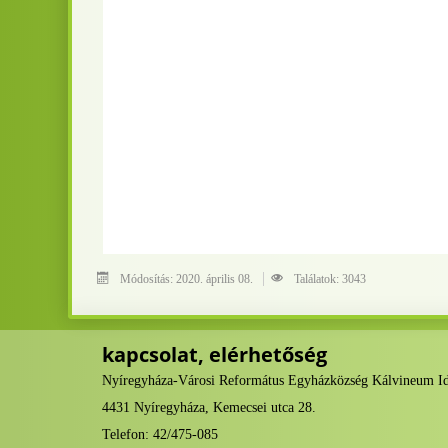
Módosítás: 2020. április 08.
Találatok: 3043
kapcsolat, elérhetőség
Nyíregyháza-Városi Református Egyházközség Kálvineum I
4431 Nyíregyháza, Kemecsei utca 28.
Telefon: 42/475-085