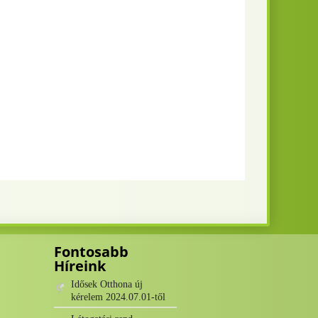
Fontosabb
Híreink
Idősek Otthona új
kérelem 2024.07.01-től