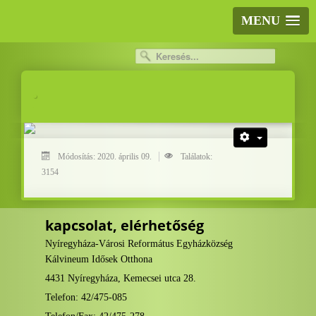
MENU
.
.
Módosítás: 2020. április 09.
Találatok:
3154
kapcsolat, elérhetőség
Nyíregyháza-Városi Református Egyházközség
Kálvineum Idősek Otthona
4431 Nyíregyháza, Kemecsei utca 28.
Telefon: 42/475-085