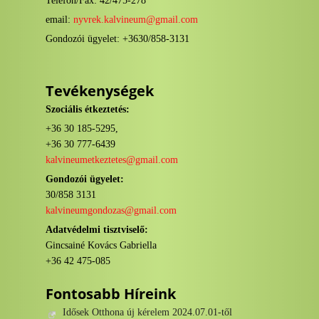
Telefon/Fax: 42/475-278
email:
nyvrek.kalvineum@gmail.com
Gondozói ügyelet: +3630/858-3131
Tevékenységek
Szociális étkeztetés:
+36 30 185-5295,
+36 30 777-6439
kalvineumetkeztetes@gmail.com
Gondozói ügyelet:
30/858 3131
kalvineumgondozas@gmail.com
Adatvédelmi tisztviselő:
Gincsainé Kovács Gabriella
+36 42 475-085
Fontosabb Híreink
Idősek Otthona új kérelem 2024.07.01-től