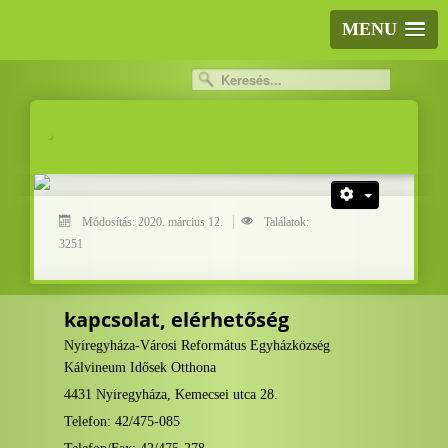
MENU
.
.
Módosítás: 2020. március 12.
Találatok:
3251
kapcsolat, elérhetőség
Nyíregyháza-Városi Református Egyházközség
Kálvineum Idősek Otthona
4431 Nyíregyháza, Kemecsei utca 28.
Telefon: 42/475-085