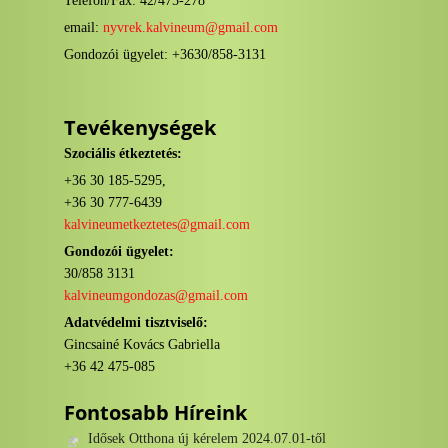
Telefon/Fax: 42/475-278
email:
nyvrek.kalvineum@gmail.com
Gondozói ügyelet: +3630/858-3131
Tevékenységek
Szociális étkeztetés:
+36 30 185-5295,
+36 30 777-6439
kalvineumetkeztetes@gmail.com
Gondozói ügyelet:
30/858 3131
kalvineumgondozas@gmail.com
Adatvédelmi tisztviselő:
Gincsainé Kovács Gabriella
+36 42 475-085
Fontosabb Híreink
Idősek Otthona új kérelem 2024.07.01-től