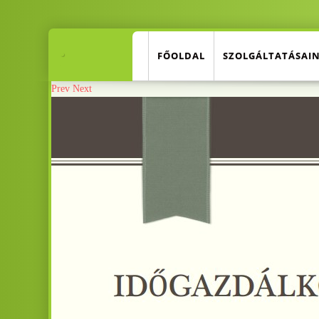
.
FŐOLDAL
SZOLGÁLTATÁSAI
.
Prev
Next