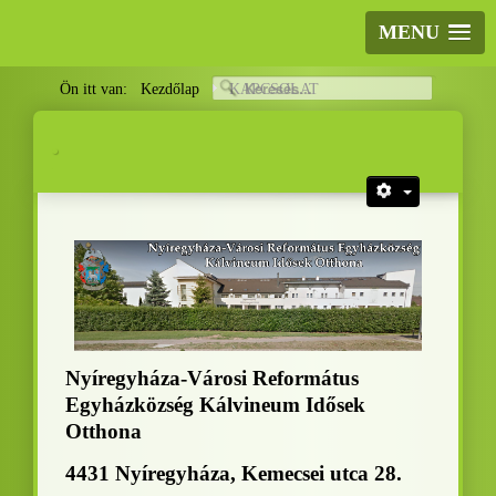
MENU
Ön itt van:
Kezdőlap
KAPCSOLAT
.
.
Nyíregyháza-Városi Református
Egyházközség Kálvineum Idősek
Otthona
4431 Nyíregyháza, Kemecsei utca 28.