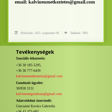
email:
kalvineumetkeztetes@gmail.com
Módosítás: 2025. szeptember 06.
Találatok: 7802
Tevékenységek
Szociális étkeztetés:
+36 30 185-5295,
+36 30 777-6439
kalvineumetkeztetes@gmail.com
Gondozói ügyelet:
30/858 3131
kalvineumgondozas@gmail.com
Adatvédelmi tisztviselő:
Gincsainé Kovács Gabriella
+36 42 475-085