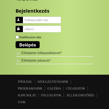
Bejelentkezés
Felhasználói név
Jelszó
Emlékezzen rám
Belépés
Elfelejtette felhasználónevét?
Elfelejtette jelszavát?
FŐOLDAL
SZOLGÁLTATÁSAINK
PROGRAMJAINK
GALÉRIA
CÉGADATOK
KAPCSOLAT
PÁLYÁZATOK
ÁLLÁSLEHETŐSÉG
GYIK