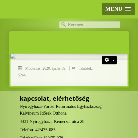
MENU
.
.
Módosítás: 2020. április 09.
Találatok:
5244
kapcsolat, elérhetőség
Nyíregyháza-Városi Református Egyházközség
Kálvineum Idősek Otthona
4431 Nyíregyháza, Kemecsei utca 28.
Telefon: 42/475-085