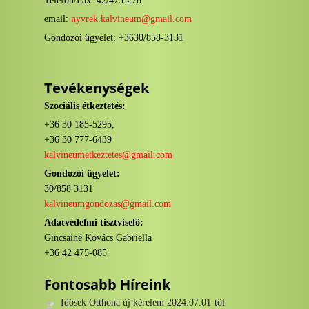
Telefon/Fax: 42/475-278
email:
nyvrek.kalvineum@gmail.com
Gondozói ügyelet: +3630/858-3131
Tevékenységek
Szociális étkeztetés:
+36 30 185-5295,
+36 30 777-6439
kalvineumetkeztetes@gmail.com
Gondozói ügyelet:
30/858 3131
kalvineumgondozas@gmail.com
Adatvédelmi tisztviselő:
Gincsainé Kovács Gabriella
+36 42 475-085
Fontosabb Híreink
Idősek Otthona új kérelem 2024.07.01-től