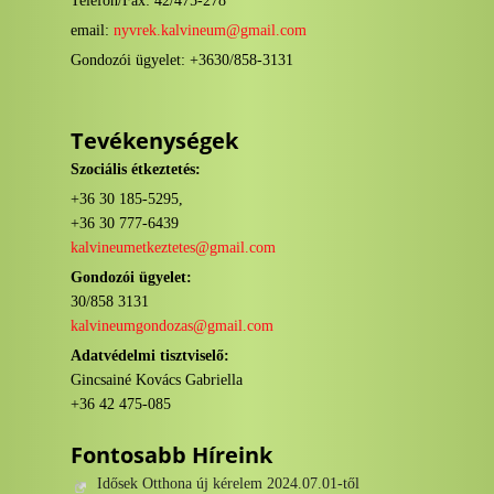
Telefon/Fax: 42/475-278
email:
nyvrek.kalvineum@gmail.com
Gondozói ügyelet: +3630/858-3131
Tevékenységek
Szociális étkeztetés:
+36 30 185-5295,
+36 30 777-6439
kalvineumetkeztetes@gmail.com
Gondozói ügyelet:
30/858 3131
kalvineumgondozas@gmail.com
Adatvédelmi tisztviselő:
Gincsainé Kovács Gabriella
+36 42 475-085
Fontosabb Híreink
Idősek Otthona új kérelem 2024.07.01-től