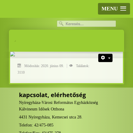
MENU
.
.
Módosítás: 2020. június 09.
Találatok:
3110
kapcsolat, elérhetőség
Nyíregyháza-Városi Református Egyházközség
Kálvineum Idősek Otthona
4431 Nyíregyháza, Kemecsei utca 28.
Telefon: 42/475-085