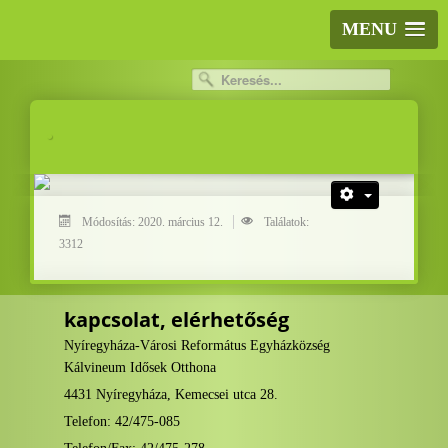
MENU
.
.
Módosítás: 2020. március 12.
Találatok:
3312
kapcsolat, elérhetőség
Nyíregyháza-Városi Református Egyházközség
Kálvineum Idősek Otthona
4431 Nyíregyháza, Kemecsei utca 28.
Telefon: 42/475-085