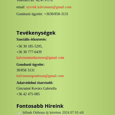
Telefon/Fax: 42/475-278
email:
nyvrek.kalvineum@gmail.com
Gondozói ügyelet: +3630/858-3131
Tevékenységek
Szociális étkeztetés:
+36 30 185-5295,
+36 30 777-6439
kalvineumetkeztetes@gmail.com
Gondozói ügyelet:
30/858 3131
kalvineumgondozas@gmail.com
Adatvédelmi tisztviselő:
Gincsainé Kovács Gabriella
+36 42 475-085
Fontosabb Híreink
Idősek Otthona új kérelem 2024.07.01-től