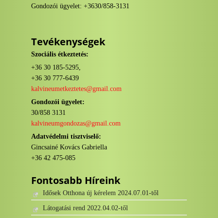
Gondozói ügyelet: +3630/858-3131
Tevékenységek
Szociális étkeztetés:
+36 30 185-5295,
+36 30 777-6439
kalvineumetkeztetes@gmail.com
Gondozói ügyelet:
30/858 3131
kalvineumgondozas@gmail.com
Adatvédelmi tisztviselő:
Gincsainé Kovács Gabriella
+36 42 475-085
Fontosabb Híreink
Idősek Otthona új kérelem 2024.07.01-től
Látogatási rend 2022.04.02-től