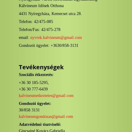
Kálvineum Idősek Otthona
4431 Nyíregyháza, Kemecsei utca 28.
Telefon: 42/475-085
Telefon/Fax: 42/475-278
email:
nyvrek.kalvineum@gmail.com
Gondozói ügyelet: +3630/858-3131
Tevékenységek
Szociális étkeztetés:
+36 30 185-5295,
+36 30 777-6439
kalvineumetkeztetes@gmail.com
Gondozói ügyelet:
30/858 3131
kalvineumgondozas@gmail.com
Adatvédelmi tisztviselő:
Gincsainé Kovács Gabriella