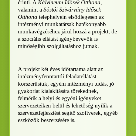
érinti. A
Kálvineum Idősek Otthona
,
valamint a
Sóstói Szivárvány Idősek
Otthona
telephelyein elsődlegesen az
intézményi munkatársak hatékonyabb
munkavégzéséhez járul hozzá a projekt, de
a szociális ellátást igénybevevők is
minőségibb szolgáltatáshoz jutnak.
A projekt két éves időtartama alatt az
intézményfenntartói feladatellátást
korszerűsítik, egyéni intézményi tudás, jó
gyakorlat kialakítására törekednek,
felmérik a helyi és egyéni igényeket
szervezeteiken belül és lehetőség nyílik a
szervezetfejlesztést segítő szoftverek, egyéb
eszközök beszerzésére is.