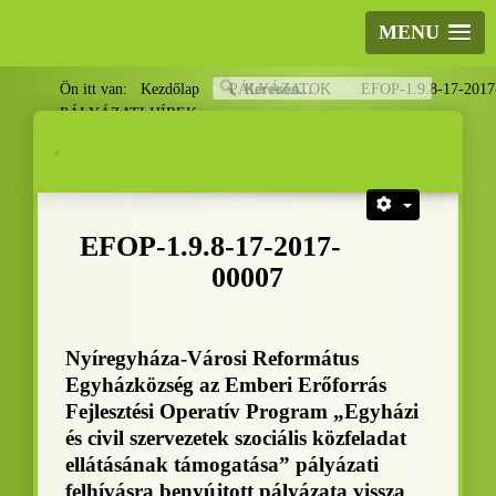
MENU
Ön itt van:
Kezdőlap
PÁLYÁZATOK
EFOP-1.9.8-17-201
PÁLYÁZATI HÍREK
.
.
EFOP-1.9.8-17-2017-
00007
Nyíregyháza-Városi Református
Egyházközség az Emberi Erőforrás
Fejlesztési Operatív Program „Egyházi
és civil szervezetek szociális közfeladat
ellátásának támogatása” pályázati
felhívásra benyújtott pályázata vissza