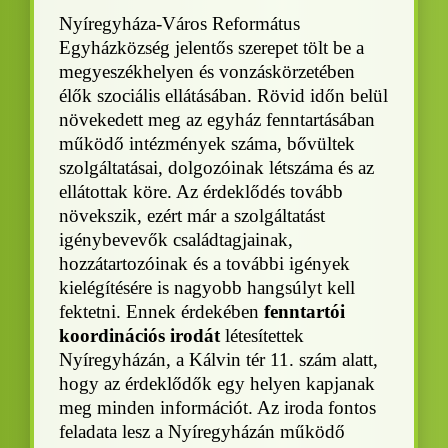
Nyíregyháza-Város Református
Egyházközség jelentős szerepet tölt be a
megyeszékhelyen és vonzáskörzetében
élők szociális ellátásában. Rövid időn belül
növekedett meg az egyház fenntartásában
működő intézmények száma, bővültek
szolgáltatásai, dolgozóinak létszáma és az
ellátottak köre. Az érdeklődés tovább
növekszik, ezért már a szolgáltatást
igénybevevők családtagjainak,
hozzátartozóinak és a további igények
kielégítésére is nagyobb hangsúlyt kell
fektetni. Ennek érdekében
fenntartói
koordinációs irodát
létesítettek
Nyíregyházán, a Kálvin tér 11. szám alatt,
hogy az érdeklődők egy helyen kapjanak
meg minden információt. Az iroda fontos
feladata lesz a Nyíregyházán működő