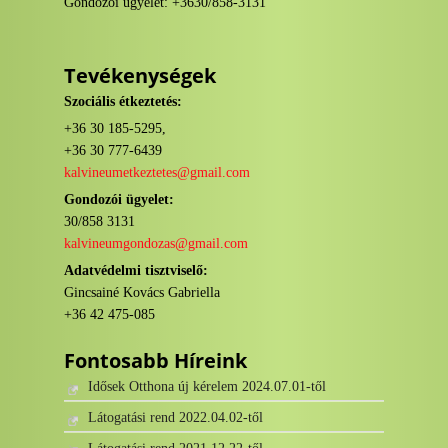
Gondozói ügyelet: +3630/858-3131
Tevékenységek
Szociális étkeztetés:
+36 30 185-5295,
+36 30 777-6439
kalvineumetkeztetes@gmail.com
Gondozói ügyelet:
30/858 3131
kalvineumgondozas@gmail.com
Adatvédelmi tisztviselő:
Gincsainé Kovács Gabriella
+36 42 475-085
Fontosabb Híreink
Idősek Otthona új kérelem 2024.07.01-től
Látogatási rend 2022.04.02-től